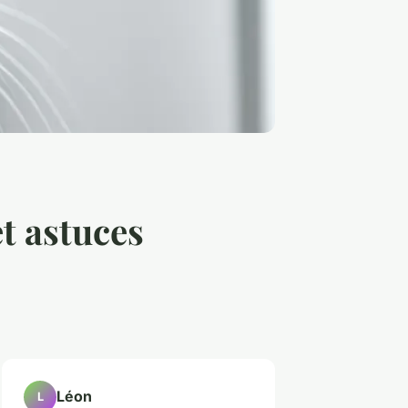
et astuces
Léon
L