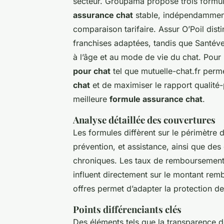
secteur. Groupama propose trois formule
assurance chat
stable, indépendamment d
comparaison tarifaire. Assur O’Poil dist
franchises adaptées, tandis que Santév
à l’âge et au mode de vie du chat. Pour
pour chat
tel que mutuelle-chat.fr perme
chat
et de maximiser le rapport qualité-
meilleure
formule assurance chat
.
Analyse détaillée des couvertures
Les formules diffèrent sur le périmètre 
prévention, et assistance, ainsi que de
chroniques. Les taux de remboursement
influent directement sur le montant rem
offres permet d’adapter la protection de
Points différenciants clés
Des éléments tels que la transparence des 