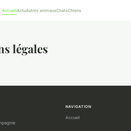
Accueil
Actu
Autres animaux
Chats
Chiens
s légales
NAVIGATION
Accueil
ompagnie