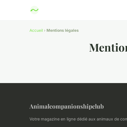
Accueil
›
Mentions légales
Mention
Animalcompanionshipclub
Votre magazine en ligne dédié aux animaux de c